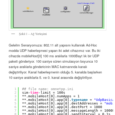
Şekil 1 – Ağ Yerleşimi
Gelelim Senaryomuza: 802.11 alt yapısını kullanrak Ad-Hoc
modda UDP haberleşmesi yapan iki adet cihazımız var. Bu iki
cihazda mobileHost[0] 100 ms aralılarla 1000Bayt lık bir UDP
paketi gönderiyor. 100 saniye süren simulasyon boyunca 10
saniye aralılarla göndericinin MAC katmanında kanalı
değiştiriliyor. Kanal haberleşmenin olduğu 5. kanalda başlarken
10 saniye aralıklarla 5. ve 0. kanal arasında değiştiriliyor.
1
## file name: omnetpp.ini
2
sim-
time
-limit = 100s
3
**.mobileHost[0].numApps = 1
4
**.mobileHost[0].app[0].
typename
= 
"UdpBasicA
5
**.mobileHost[0].app[0].destAddresses = 
"mobi
6
**.mobileHost[0].app[0].destPort = 1000
7
**.mobileHost[0].app[0].messageLength = 1000B
8
**.mobileHost[0].app[0].sendInterval = 0.1s