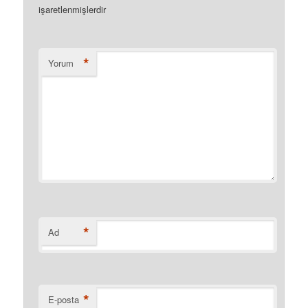
işaretlenmişlerdir
*
Yorum
*
Ad
*
E-posta