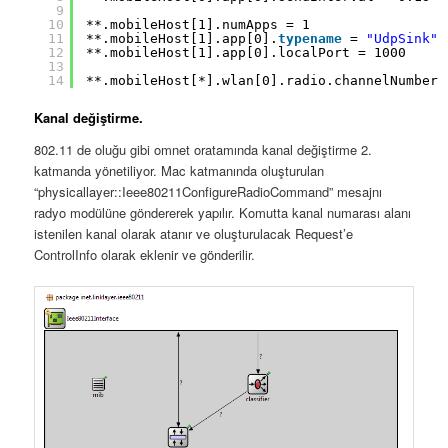
9
10
**.mobileHost[1].numApps = 1
11
**.mobileHost[1].app[0].
typename
= 
"UdpSink"
12
**.mobileHost[1].app[0].localPort = 1000
13
14
**.mobileHost[*].wlan[0].radio.channelNumber 
Kanal değiştirme.
802.11 de oluğu gibi omnet oratamında kanal değiştirme 2.
katmanda yönetiliyor. Mac katmanında oluşturulan
“physicallayer::Ieee80211ConfigureRadioCommand” mesajnı
radyo modülüne göndererek yapılır. Komutta kanal numarası alanı
istenilen kanal olarak atanır ve oluşturulacak Request’e
ControlInfo olarak eklenir ve gönderilir.