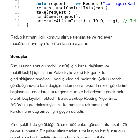
14
auto
request = 
new
Request(
"configureRadi
15
request->setControlInfo(conf);
16
take(request);
17
sendDown(request);
18
scheduleAt(simTime() + 10.0, msg); 
// Tek
19
}
Radyo katmanı ilgili komutu alır ve trensmiite ve reciever
modüllerini ayrı ayrı istenilen kanala ayarlar.
Sonuçlar
Simulasyon sonucu mobilHost[0] için kanal değilşim ve
mobilHost[1] için alınan PaketByte verisi tek garfik te
çizdirildiğinde aşağıdaki sonuç elde edilmektedir. Şekil 3 tende
görüldüğü üzere kanl değişiminden sonra tekrardan veri gönderimi
başlayana kadar biraz süre geçmekte ve haberleşme gecikmeli
olarak başlayabilmektedir. Burada sebep Routing Algoritması
AODV’nin (ve dolayısıyla link katmanının) tekrardan link
kurulumunu sağlaması için geçen süredir.
Yine şekil 1 de görüldüğü üzere 1000 paket gönderilmiş fakat 479
paket alınmıştır. Bir paket alınamadan simülasyon bittiği için 480
paket kabul edilmelidir. Sonuç olarak Yarı yarıya iletim