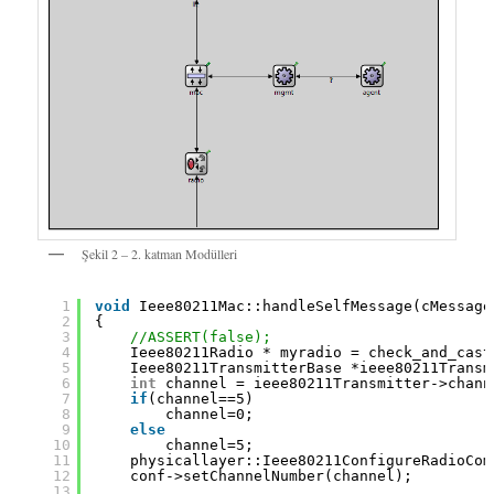
Şekil 2 – 2. katman Modülleri
1
void
Ieee80211Mac::handleSelfMessage(cMessage
2
{
3
//ASSERT(false);
4
Ieee80211Radio * myradio = check_and_cast
5
Ieee80211TransmitterBase *ieee80211Transm
6
int
channel = ieee80211Transmitter->chann
7
if
(channel==5)
8
channel=0;
9
else
10
channel=5;
11
physicallayer::Ieee80211ConfigureRadioCom
12
conf->setChannelNumber(channel);
13