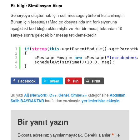
Ek bilgi: Simülasyon Akışı
Senaryoyu oluşturmak için self message yöntemi kullanılmıştır.
Bunun için Ieee80211Mac.cc dosyasında init fonksiyonuna
aşağıdaki kod bloğu eklenmiştir ve Her bir mesaj tekrardan 10
saniye sonra gelecek bir mesajı tetiklemektedir.
1
if
(
strcmp
(
this
->getParentModule()->getParentMo
2
{
3
cMessage *msg = 
new
cMessage(
"tecrubedenka
4
scheduleAt(simTime()+10.0, msg);
5
}
Facebook
Tweet
Pin
Print
Bu yazı
Ağ (Network)
,
C++
,
Genel
,
Omnet++
kategorisine
Abdullah
Salih BAYRAKTAR
tarafından yazılmıştır.
yer imlerinize ekleyin
.
Bir yanıt yazın
*
E-posta adresiniz yayınlanmayacak.
Gerekli alanlar
ile